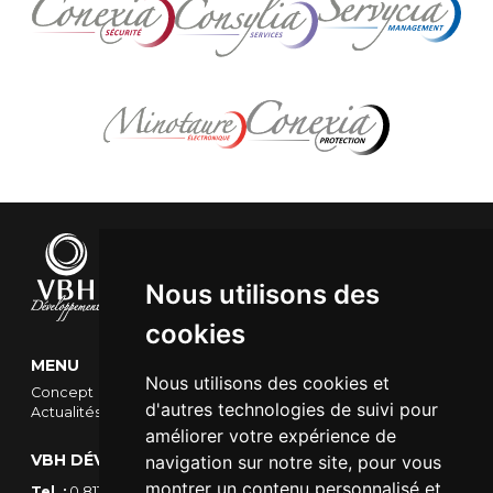
Nous utilisons des
cookies
MENU
Nous utilisons des cookies et
Concept
Entreprises
Équipe
Références
d'autres technologies de suivi pour
Actualités
Contact
améliorer votre expérience de
VBH DÉVELOPPEMENT
navigation sur notre site, pour vous
montrer un contenu personnalisé et
Tel. :
0 811 030 357