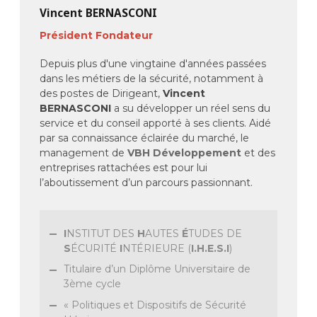
Vincent BERNASCONI
Président Fondateur
Depuis plus d'une vingtaine d'années passées
dans les métiers de la sécurité, notamment à
des postes de Dirigeant,
Vincent
BERNASCONI
a su développer un réel sens du
service et du conseil apporté à ses clients. Aidé
par sa connaissance éclairée du marché, le
management de
VBH Développement
et des
entreprises rattachées est pour lui
l’aboutissement d’un parcours passionnant.
I
NSTITUT DES
H
AUTES
É
TUDES DE
S
ÉCURITÉ
I
NTÉRIEURE (
I.H.E.S.I
)
Titulaire d’un Diplôme Universitaire de
3ème cycle
« Politiques et Dispositifs de Sécurité