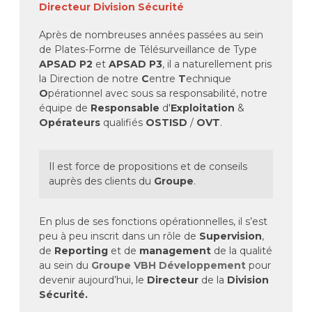
Directeur Division Sécurité
Après de nombreuses années passées au sein
de Plates-Forme de Télésurveillance de Type
APSAD P2
et
APSAD P3
, il a naturellement pris
la Direction de notre
C
entre
T
echnique
O
pérationnel avec sous sa responsabilité, notre
équipe de
Responsable
d'
Exploitation
&
Opérateurs
qualifiés
OSTISD
/
OVT
.
Il est force de propositions et de conseils
auprès des clients du
Groupe
.
En plus de ses fonctions opérationnelles, il s’est
peu à peu inscrit dans un rôle de
Supervision
,
de
Reporting
et de
management
de la qualité
au sein du
Groupe VBH Développement
pour
devenir aujourd’hui, le
Directeur
de
la
Division
Sécurité.